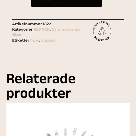
Artikelnummer
1822
Kategorier
BESTICK
,
Gammelsvensk
silver
Etiketter
Täby
,
Uppsala
Relaterade
produkter