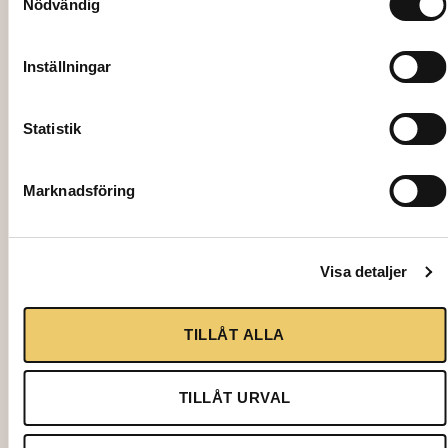
Nödvändig
Inställningar
Statistik
Marknadsföring
1821
FÖRRÄTTSKNIV, Silver Gammelsvensk
Visa detaljer
10,00
kr
TILLÅT ALLA
Lägg till i varukorg
TILLÅT URVAL