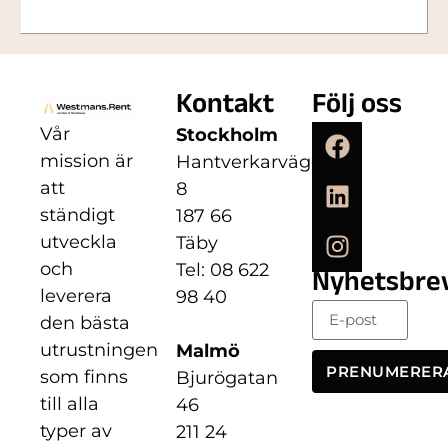
Kontakt
Följ oss
Vår
Stockholm
mission är
Hantverkarvägen
att
8
ständigt
187 66
utveckla
Täby
och
Tel: 08 622
Nyhetsbre
leverera
98 40
den bästa
utrustningen
Malmö
PRENUMERER
som finns
Bjurögatan
till alla
46
typer av
211 24