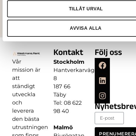
Lägg till i varukorg
TILLÅT URVAL
AVVISA ALLA
Kontakt
Följ oss
Vår
Stockholm
mission är
Hantverkarvägen
att
8
ständigt
187 66
utveckla
Täby
och
Tel: 08 622
Nyhetsbre
leverera
98 40
den bästa
utrustningen
Malmö
PRENUMERER
som finns
Bjurögatan