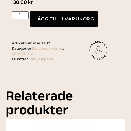
130,00
kr
LÄGG TILL I VARUKORG
Artikelnummer
2402
Kategorier
Dryckesservering
,
SERVERING
Etiketter
Täby
,
Uppsala
Relaterade
produkter