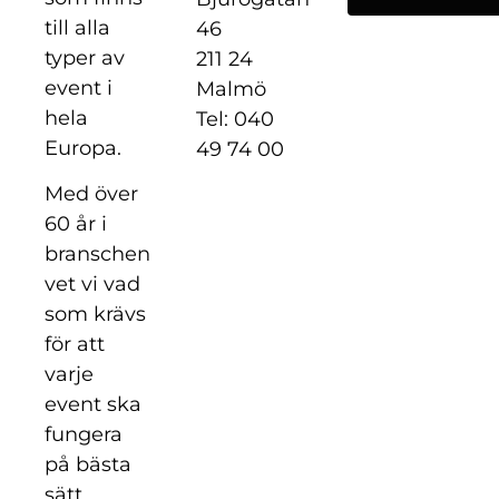
till alla
46
typer av
211 24
event i
Malmö
hela
Tel: 040
Europa.
49 74 00
Med över
60 år i
branschen
vet vi vad
som krävs
för att
varje
event ska
fungera
på bästa
sätt.