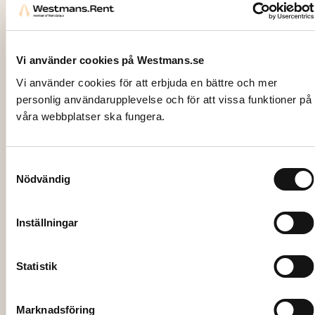
Vi använder cookies på Westmans.se
Vi använder cookies för att erbjuda en bättre och mer
personlig användarupplevelse och för att vissa funktioner på
våra webbplatser ska fungera.
Samtyckesval
Nödvändig
4902
GOLV, Plast, grått, inkl montage (per
Inställningar
kvm)
120,00
kr
Statistik
Lägg till i varukorg
Marknadsföring