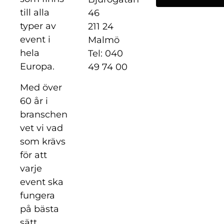
till alla
46
typer av
211 24
event i
Malmö
hela
Tel: 040
Europa.
49 74 00
Med över
60 år i
branschen
vet vi vad
som krävs
för att
varje
event ska
fungera
på bästa
sätt.