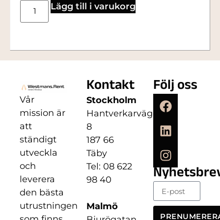
Lägg till i varukorg
Kontakt
Följ oss
Vår
Stockholm
mission är
Hantverkarvägen
att
8
ständigt
187 66
utveckla
Täby
och
Tel: 08 622
Nyhetsbre
leverera
98 40
den bästa
utrustningen
Malmö
PRENUMERER
som finns
Bjurögatan