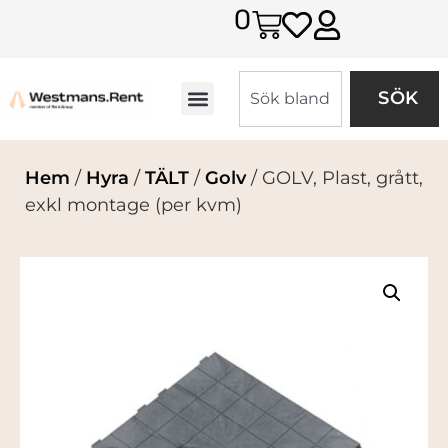
0
SÖK
Hem
/
Hyra
/
TÄLT
/
Golv
/ GOLV, Plast, grått,
exkl montage (per kvm)