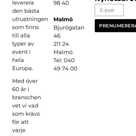
leverera
98 40
den bästa
utrustningen
Malmö
PRENUMERER
som finns
Bjurögatan
till alla
46
typer av
211 24
event i
Malmö
hela
Tel: 040
Europa.
49 74 00
Med över
60 år i
branschen
vet vi vad
som krävs
för att
varje