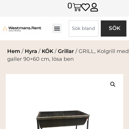
0
SÖK
Hem
/
Hyra
/
KÖK
/
Grillar
/ GRILL, Kolgrill med
galler 90×60 cm, lösa ben