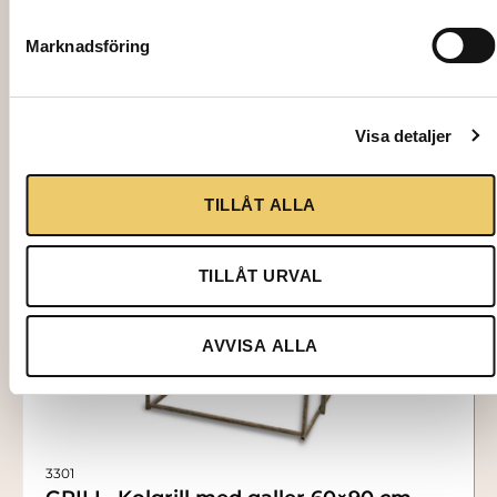
400,00
kr
Marknadsföring
Lägg till i varukorg
Visa detaljer
TILLÅT ALLA
TILLÅT URVAL
AVVISA ALLA
3301