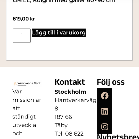
GRILL, Kolgrill med galler 60×90 cm
619,00
kr
Lägg till i varukorg
Kontakt
Följ oss
Vår
Stockholm
mission är
Hantverkarvägen
att
8
ständigt
187 66
utveckla
Täby
och
Tel: 08 622
Nyhetsbre