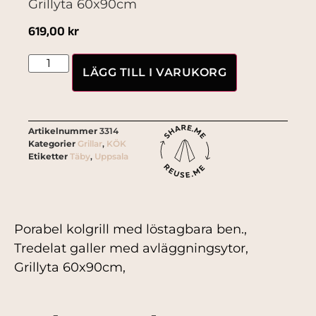
Grillyta 60x90cm
619,00
kr
LÄGG TILL I VARUKORG
Artikelnummer
3314
Kategorier
Grillar
,
KÖK
Etiketter
Täby
,
Uppsala
Porabel kolgrill med löstagbara ben.,
Tredelat galler med avläggningsytor,
Grillyta 60x90cm,