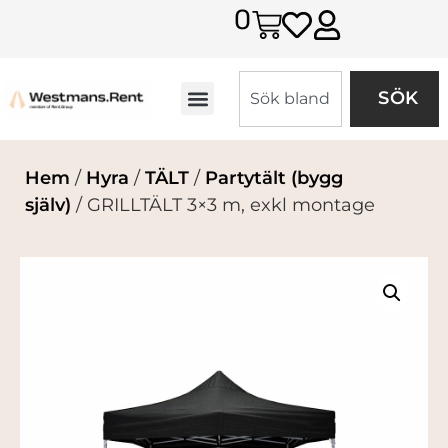
0
SÖK
Hem
/
Hyra
/
TÄLT
/
Partytält (bygg
själv)
/ GRILLTÄLT 3×3 m, exkl montage