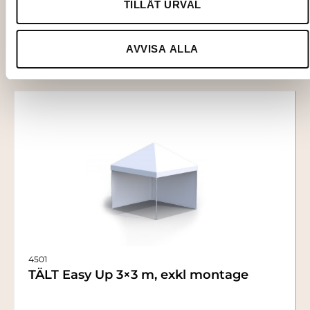
TILLÅT URVAL
Lägg till i varukorg
AVVISA ALLA
4501
TÄLT Easy Up 3×3 m, exkl montage