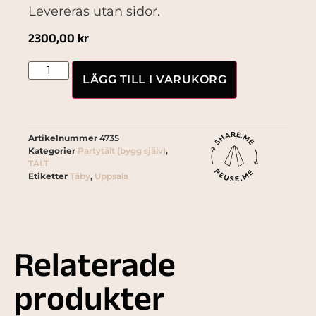
Levereras utan sidor.
2300,00
kr
LÄGG TILL I VARUKORG
Artikelnummer
4735
Kategorier
Partytält (bygg själv)
,
TÄLT
Etiketter
Täby
,
Uppsala
Relaterade
produkter