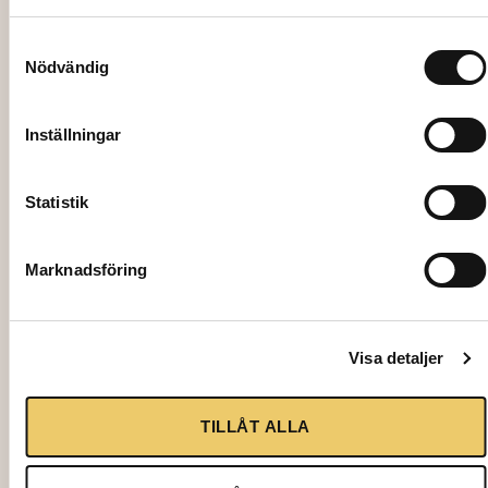
Samtyckesval
Nödvändig
Inställningar
Statistik
Marknadsföring
Visa detaljer
4881
PANORAMAFÖNSTER (per löpmeter)
TILLÅT ALLA
80,00
kr