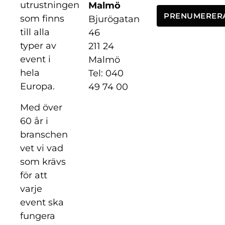
utrustningen
Malmö
PRENUMERER
som finns
Bjurögatan
till alla
46
typer av
211 24
event i
Malmö
hela
Tel: 040
Europa.
49 74 00
Med över
60 år i
branschen
vet vi vad
som krävs
för att
varje
event ska
fungera