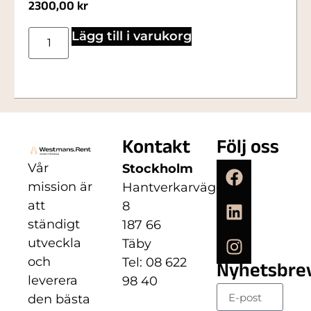
2300,00
kr
Lägg till i varukorg
Kontakt
Följ oss
Vår
Stockholm
mission är
Hantverkarvägen
att
8
ständigt
187 66
utveckla
Täby
och
Tel: 08 622
Nyhetsbre
leverera
98 40
den bästa