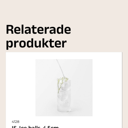
Relaterade
produkter
4128
IS, Ice balls, 4,5cm