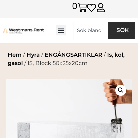
0
SÖK
Hem
/
Hyra
/
ENGÅNGSARTIKLAR
/
Is, kol,
gasol
/ IS, Block 50x25x20cm