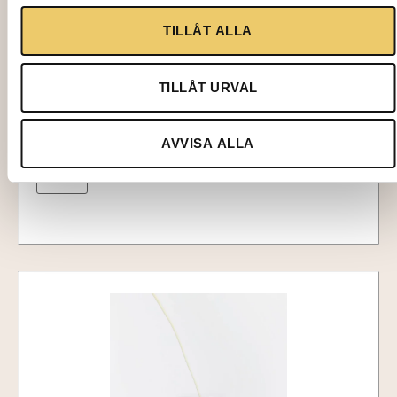
TILLÅT ALLA
4126
IS, Klaris stavar 12x3cm i låda 126st
TILLÅT URVAL
1100,00
kr
AVVISA ALLA
Lägg till i varukorg