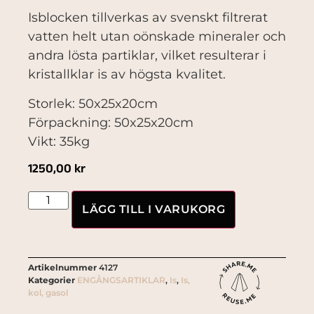
Isblocken tillverkas av svenskt filtrerat
vatten helt utan oönskade mineraler och
andra lösta partiklar, vilket resulterar i
kristallklar is av högsta kvalitet.
Storlek: 50x25x20cm
Förpackning: 50x25x20cm
Vikt: 35kg
1250,00
kr
LÄGG TILL I VARUKORG
Artikelnummer
4127
Kategorier
ENGÅNGSARTIKLAR
,
Is
,
Is,
kol, gasol