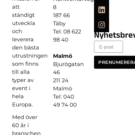
att
8
ständigt
187 66
utveckla
Täby
och
Tel: 08 622
Nyhetsbre
leverera
98 40
den bästa
utrustningen
Malmö
PRENUMERER
som finns
Bjurögatan
till alla
46
typer av
211 24
event i
Malmö
hela
Tel: 040
Europa.
49 74 00
Med över
60 år i
branschen