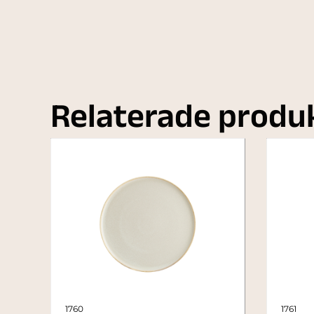
Relaterade produ
1760
1761