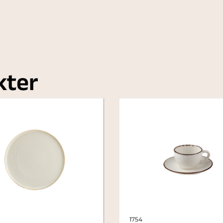
kter
1754