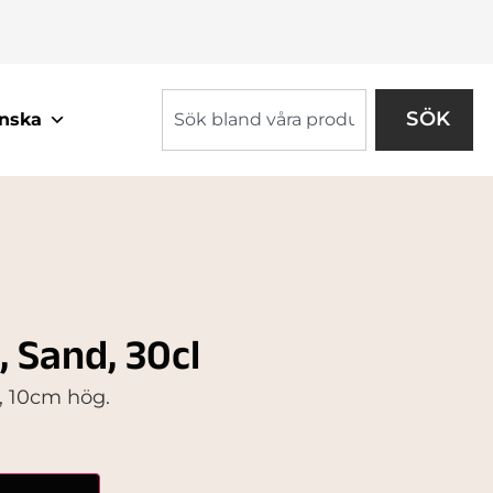
SÖK
nska
Sand, 30cl
a, 10cm hög.