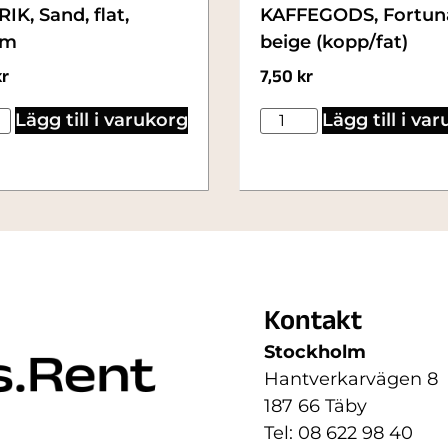
IK, Sand, flat,
KAFFEGODS, Fortun
cm
beige (kopp/fat)
kr
7,50
kr
Lägg till i varukorg
Lägg till i va
Kontakt
Stockholm
Hantverkarvägen 8
187 66 Täby
Tel: 08 622 98 40