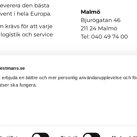
 leverera den bästa
Malmö
event i hela Europa.
Bjurögatan 46
 krävs för att varje
211 24 Malmö
 logistik och service
Tel: 040 49 74 00
Westmans.se
t erbjuda en bättre och mer personlig användarupplevelse och för
tser ska fungera.
GDPR / Personuppgifter
English
(
Engelska
)
Svenska