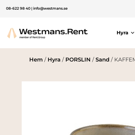
08-622 98 40
|
info@westmans.se
Hyra
Hem
/
Hyra
/
PORSLIN
/
Sand
/ KAFFEM