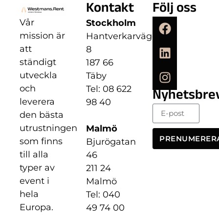
Kontakt
Följ oss
Vår
Stockholm
mission är
Hantverkarvägen
att
8
ständigt
187 66
utveckla
Täby
och
Tel: 08 622
Nyhetsbre
leverera
98 40
den bästa
utrustningen
Malmö
PRENUMERER
som finns
Bjurögatan
till alla
46
typer av
211 24
event i
Malmö
hela
Tel: 040
Europa.
49 74 00