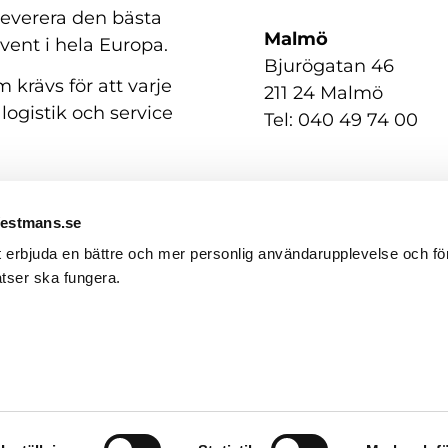
 leverera den bästa
Malmö
event i hela Europa.
Bjurögatan 46
 krävs för att varje
211 24 Malmö
 logistik och service
Tel: 040 49 74 00
Westmans.se
t erbjuda en bättre och mer personlig användarupplevelse och för
tser ska fungera.
GDPR / Personuppgifter
English
(
Engelska
)
Svenska