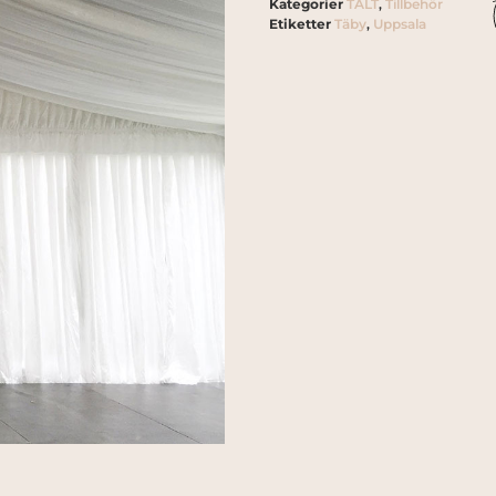
Kategorier
TÄLT
,
Tillbehör
Etiketter
Täby
,
Uppsala