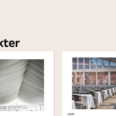
kter
4881