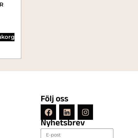
R
rukorg
Följ oss
Nyhetsbrev