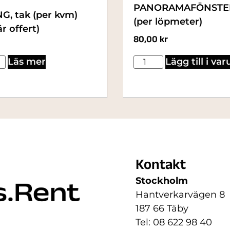
PANORAMAFÖNSTE
G, tak (per kvm)
(per löpmeter)
r offert)
80,00
kr
Läs mer
Lägg till i va
Kontakt
Stockholm
Hantverkarvägen 8
187 66 Täby
Tel: 08 622 98 40