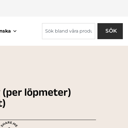
SÖK
nska
 (per löpmeter)
t)