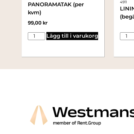
4911
PANORAMATAK (per
LININ
kvm)
(begä
99,00
kr
Lägg till i varukorg