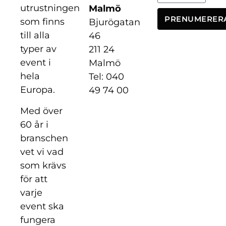
utrustningen
Malmö
PRENUMERER
som finns
Bjurögatan
till alla
46
typer av
211 24
event i
Malmö
hela
Tel: 040
Europa.
49 74 00
Med över
60 år i
branschen
vet vi vad
som krävs
för att
varje
event ska
fungera