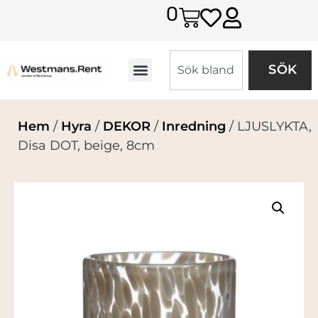
0
SÖK
Hem
/
Hyra
/
DEKOR
/
Inredning
/ LJUSLYKTA,
Disa DOT, beige, 8cm