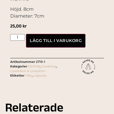
Höjd. 8cm
Diameter: 7cm
25,00
kr
LÄGG TILL I VARUKORG
Artikelnummer
2719-1
Kategorier
DEKOR
,
Inredning
,
Ljusstakar & Ljuslyktor
Etiketter
Täby
,
Uppsala
Relaterade