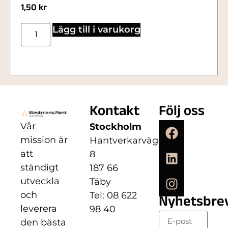
1,50
kr
Lägg till i varukorg
Kontakt
Följ oss
Vår
Stockholm
mission är
Hantverkarvägen
att
8
ständigt
187 66
utveckla
Täby
och
Tel: 08 622
Nyhetsbre
leverera
98 40
den bästa