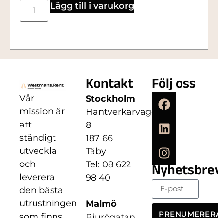
Lägg till i varukorg
Kontakt
Följ oss
Vår
Stockholm
mission är
Hantverkarvägen
att
8
ständigt
187 66
utveckla
Täby
och
Tel: 08 622
Nyhetsbre
leverera
98 40
den bästa
utrustningen
Malmö
PRENUMERER
som finns
Bjurögatan