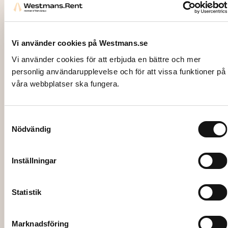
Vi använder cookies på Westmans.se
Vi använder cookies för att erbjuda en bättre och mer
personlig användarupplevelse och för att vissa funktioner på
våra webbplatser ska fungera.
Samtyckesval
Nödvändig
2726
LJUSSTAKE, Juni, svart, 30cm
Inställningar
47,00
kr
Statistik
Lägg till i varukorg
Marknadsföring