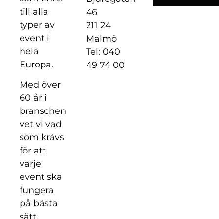
till alla
46
typer av
211 24
event i
Malmö
hela
Tel: 040
Europa.
49 74 00
Med över
60 år i
branschen
vet vi vad
som krävs
för att
varje
event ska
fungera
på bästa
sätt.