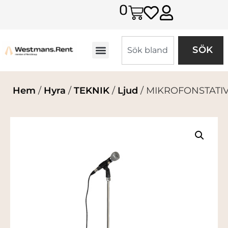
0
SÖK
Hem
/
Hyra
/
TEKNIK
/
Ljud
/ MIKROFONSTATI