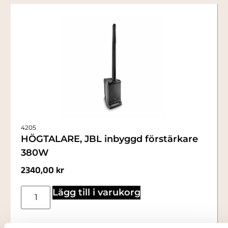
4205
HÖGTALARE, JBL inbyggd förstärkare
380W
2340,00
kr
Lägg till i varukorg