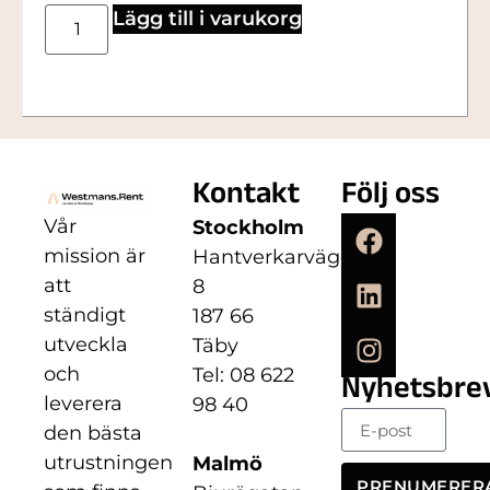
Lägg till i varukorg
Kontakt
Följ oss
Vår
Stockholm
mission är
Hantverkarvägen
att
8
ständigt
187 66
utveckla
Täby
och
Tel: 08 622
Nyhetsbre
leverera
98 40
den bästa
utrustningen
Malmö
PRENUMERER