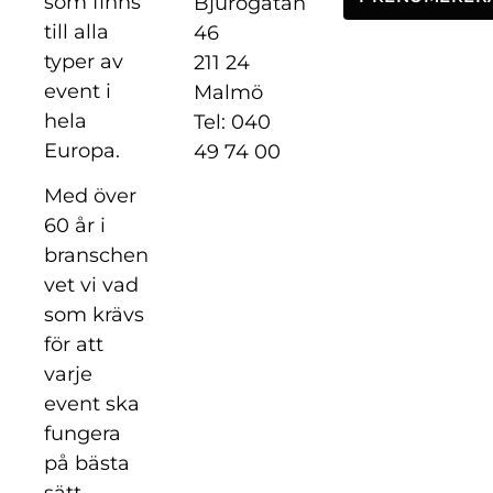
som finns
Bjurögatan
till alla
46
typer av
211 24
event i
Malmö
hela
Tel: 040
Europa.
49 74 00
Med över
60 år i
branschen
vet vi vad
som krävs
för att
varje
event ska
fungera
på bästa