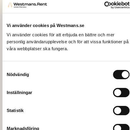
Vi använder cookies på Westmans.se
Vi använder cookies för att erbjuda en bättre och mer
personlig användarupplevelse och för att vissa funktioner på
våra webbplatser ska fungera.
Samtyckesval
Nödvändig
4308
MIKROFON, Sennheiser trådlös
Inställningar
645,00
kr
Statistik
Lägg till i varukorg
Marknadsföring