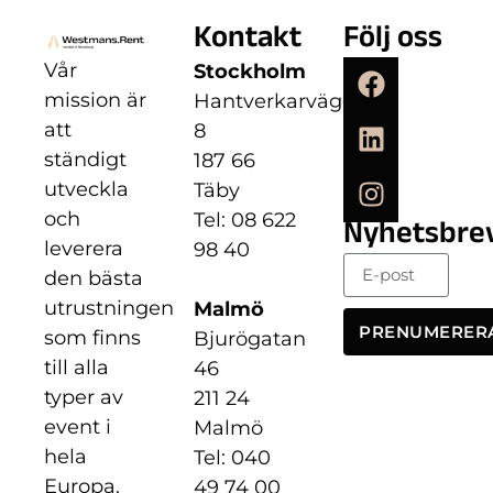
Kontakt
Följ oss
Vår
Stockholm
mission är
Hantverkarvägen
att
8
ständigt
187 66
utveckla
Täby
och
Tel: 08 622
Nyhetsbre
leverera
98 40
den bästa
utrustningen
Malmö
PRENUMERER
som finns
Bjurögatan
till alla
46
typer av
211 24
event i
Malmö
hela
Tel: 040
Europa.
49 74 00