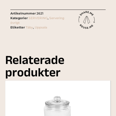
Artikelnummer
2621
Kategorier
SERVERING
,
Servering
övrigt
Etiketter
Täby
,
Uppsala
Relaterade
produkter