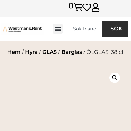
0
SÖK
Hem
/
Hyra
/
GLAS
/
Barglas
/ ÖLGLAS, 38 cl