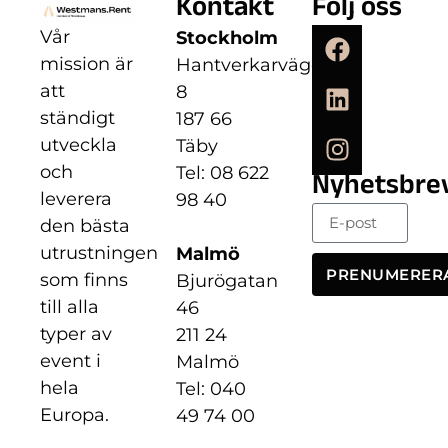
Kontakt
Följ oss
Vår
Stockholm
mission är
Hantverkarvägen
att
8
ständigt
187 66
utveckla
Täby
och
Tel: 08 622
Nyhetsbre
leverera
98 40
den bästa
utrustningen
Malmö
PRENUMERER
som finns
Bjurögatan
till alla
46
typer av
211 24
event i
Malmö
hela
Tel: 040
Europa.
49 74 00