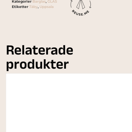
Kategorier
Barglas
,
GLAS
Etiketter
Täby
,
Uppsala
Relaterade
produkter