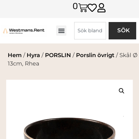
0
SÖK
Hem
/
Hyra
/
PORSLIN
/
Porslin övrigt
/ Skål Ø
13cm, Rhea