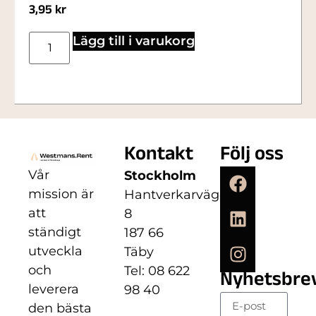
3,95
kr
Lägg till i varukorg
Kontakt
Följ oss
Vår
Stockholm
mission är
Hantverkarvägen
att
8
ständigt
187 66
utveckla
Täby
och
Tel: 08 622
Nyhetsbre
leverera
98 40
den bästa