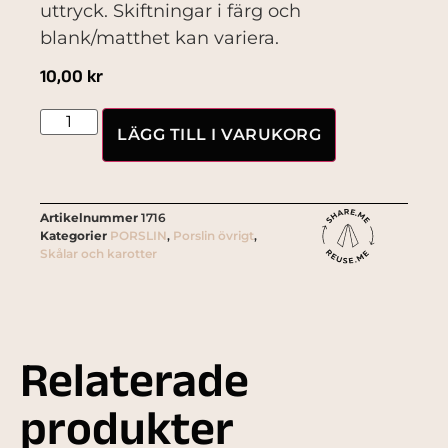
uttryck. Skiftningar i färg och
blank/matthet kan variera.
10,00
kr
LÄGG TILL I VARUKORG
Artikelnummer
1716
Kategorier
PORSLIN
,
Porslin övrigt
,
Skålar och karotter
Relaterade
produkter