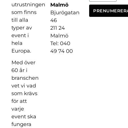
utrustningen
Malmö
PRENUMERER
som finns
Bjurögatan
till alla
46
typer av
211 24
event i
Malmö
hela
Tel: 040
Europa.
49 74 00
Med över
60 år i
branschen
vet vi vad
som krävs
för att
varje
event ska
fungera