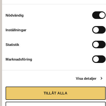
Samtyckesval
Nödvändig
Inställningar
Statistik
Marknadsföring
Visa detaljer
886465
SKÅL, Steelite Craft vit djup Ø18 cm
TILLÅT ALLA
8,00
kr