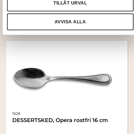
TILLÅT URVAL
Lägg till i varukorg
AVVISA ALLA
1508
DESSERTSKED, Opera rostfri 16 cm