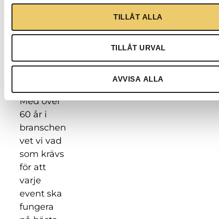
utrustningen
Malmö
PRENUMERER
som finns
Bjurögatan
TILLÅT ALLA
till alla
46
typer av
211 24
TILLÅT URVAL
event i
Malmö
hela
Tel: 040
AVVISA ALLA
Europa.
49 74 00
Med över
60 år i
branschen
vet vi vad
som krävs
för att
varje
event ska
fungera