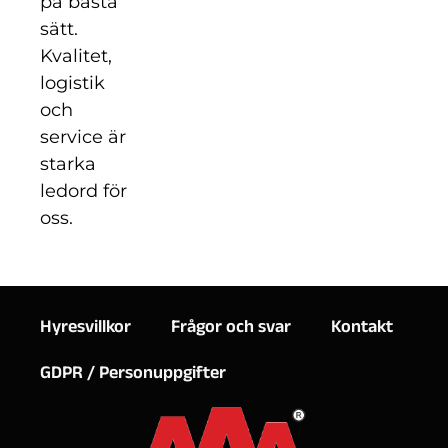
på bästa
sätt.
Kvalitet,
logistik
och
service är
starka
ledord för
oss.
Hyresvillkor
Frågor och svar
Kontakt
GDPR / Personuppgifter