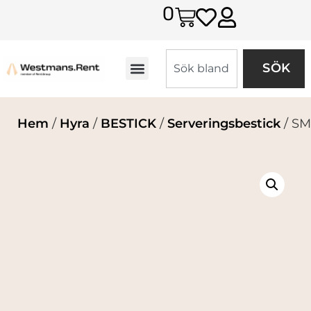
0
SÖK
Hem
/
Hyra
/
BESTICK
/
Serveringsbestick
/ S