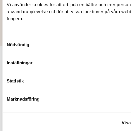
19,00
kr
Vi använder cookies för att erbjuda en bättre och mer person
användarupplevelse och för att vissa funktioner på våra web
Lägg till i varukorg
fungera.
Samtyckesval
Nödvändig
Kontakt
Följ oss
Inställningar
Vår
Stockholm
mission är
Hantverkarvägen
Statistik
att
8
ständigt
187 66
Marknadsföring
utveckla
Täby
och
Tel: 08 622
Nyhetsbre
leverera
98 40
Visa
den bästa