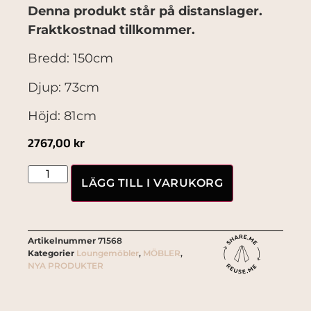
Denna produkt står på distanslager.
Fraktkostnad tillkommer.
Bredd: 150cm
Djup: 73cm
Höjd: 81cm
2767,00
kr
LÄGG TILL I VARUKORG
Artikelnummer
71568
Kategorier
Loungemöbler
,
MÖBLER
,
NYA PRODUKTER