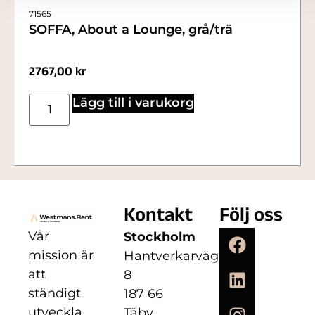
71565
SOFFA, About a Lounge, grå/trä
2767,00
kr
Lägg till i varukorg
Kontakt
Följ oss
Vår
Stockholm
mission är
Hantverkarvägen
att
8
ständigt
187 66
utveckla
Täby