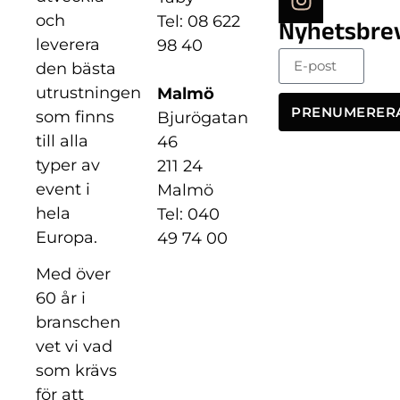
och
Tel: 08 622
Nyhetsbre
leverera
98 40
den bästa
utrustningen
Malmö
PRENUMERER
som finns
Bjurögatan
till alla
46
typer av
211 24
event i
Malmö
hela
Tel: 040
Europa.
49 74 00
Med över
60 år i
branschen
vet vi vad
som krävs
för att