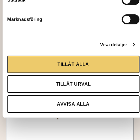
SOFFA, About a Lounge, grå/svart
2767,00
kr
Marknadsföring
Lägg till i varukorg
Visa detaljer
TILLÅT ALLA
TILLÅT URVAL
AVVISA ALLA