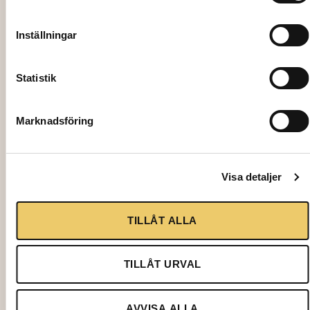
Inställningar
Statistik
Marknadsföring
Visa detaljer
886055
FÅTÖLJ, Deauville, beige
TILLÅT ALLA
1218,00
kr
TILLÅT URVAL
Lägg till i varukorg
AVVISA ALLA