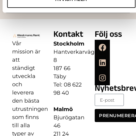
Kontakt
Följ oss
Vår
Stockholm
mission är
Hantverkarvägen
att
8
ständigt
187 66
utveckla
Täby
och
Tel: 08 622
Nyhetsbre
leverera
98 40
den bästa
utrustningen
Malmö
PRENUMERER
som finns
Bjurögatan
till alla
46
typer av
211 24