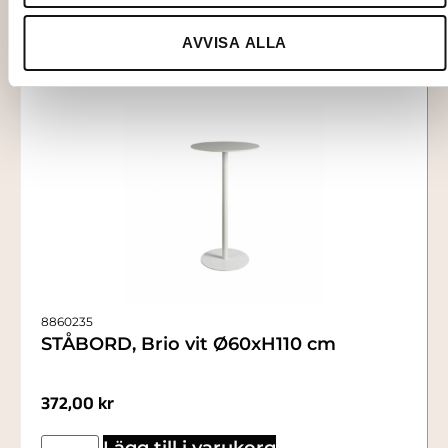
AVVISA ALLA
8860235
STÅBORD, Brio vit Ø60xH110 cm
372,00
kr
Lägg till i varukorg