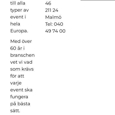
till alla
46
typer av
211 24
event i
Malmö
hela
Tel: 040
Europa.
49 74 00
Med över
60 år i
branschen
vet vi vad
som krävs
för att
varje
event ska
fungera
på bästa
sätt.