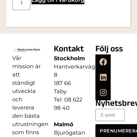
Kontakt
Följ oss
Vår
Stockholm
mission är
Hantverkarvägen
att
8
ständigt
187 66
utveckla
Täby
och
Tel: 08 622
Nyhetsbre
leverera
98 40
den bästa
utrustningen
Malmö
PRENUMERER
som finns
Bjurögatan