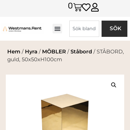
0
SÖK
Hem
/
Hyra
/
MÖBLER
/
Ståbord
/ STÅBORD,
guld, 50x50xH100cm