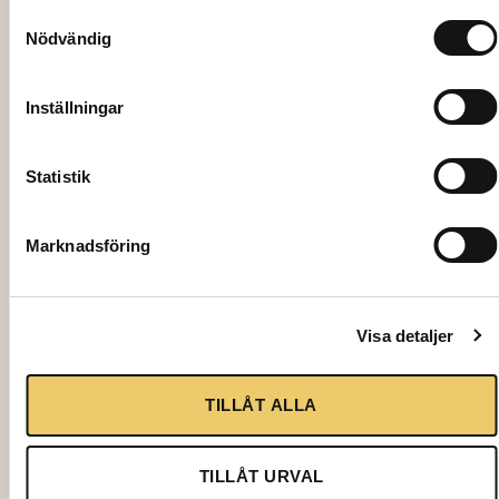
Samtyckesval
Nödvändig
Inställningar
Statistik
Marknadsföring
192658
STÅBORD, Kubus, svart, 40x40xH110cm
Visa detaljer
416,00
kr
TILLÅT ALLA
Lägg till i varukorg
TILLÅT URVAL