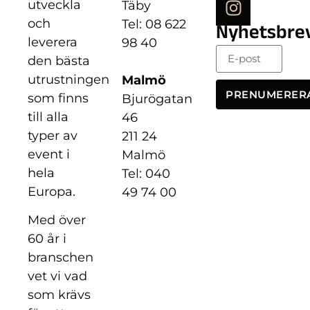
utveckla
Täby
och
Tel: 08 622
Nyhetsbre
leverera
98 40
den bästa
utrustningen
Malmö
PRENUMERER
som finns
Bjurögatan
till alla
46
typer av
211 24
event i
Malmö
hela
Tel: 040
Europa.
49 74 00
Med över
60 år i
branschen
vet vi vad
som krävs