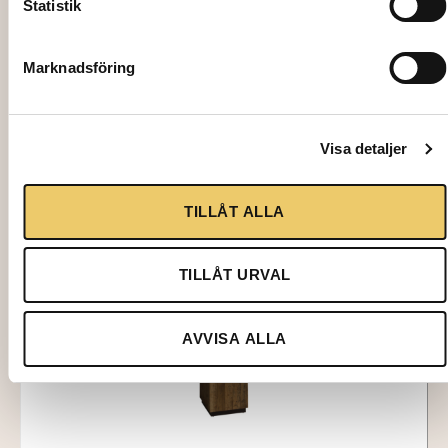
Statistik
STÅBORD, Kubus, brun, 40x40xH110cm
448,00
kr
Marknadsföring
Lägg till i varukorg
Visa detaljer
TILLÅT ALLA
TILLÅT URVAL
AVVISA ALLA