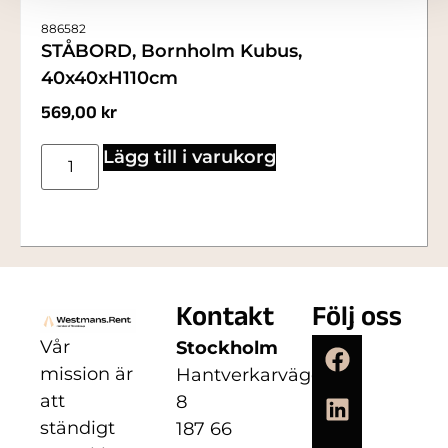
886582
STÅBORD, Bornholm Kubus,
40x40xH110cm
569,00
kr
Lägg till i varukorg
Kontakt
Följ oss
Vår
Stockholm
mission är
Hantverkarvägen
att
8
ständigt
187 66