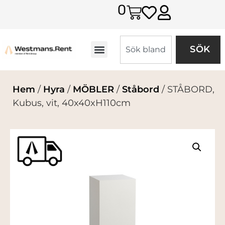
0
SÖK
Hem
/
Hyra
/
MÖBLER
/
Ståbord
/ STÅBORD,
Kubus, vit, 40x40xH110cm