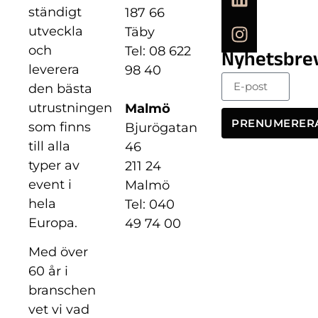
ständigt
187 66
utveckla
Täby
och
Tel: 08 622
Nyhetsbre
leverera
98 40
den bästa
utrustningen
Malmö
PRENUMERER
som finns
Bjurögatan
till alla
46
typer av
211 24
event i
Malmö
hela
Tel: 040
Europa.
49 74 00
Med över
60 år i
branschen
vet vi vad