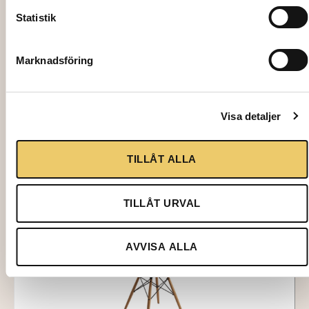
Statistik
70253
STOL, DSW Eames, gul
Marknadsföring
195,00
kr
Lägg till i varukorg
Visa detaljer
TILLÅT ALLA
TILLÅT URVAL
AVVISA ALLA