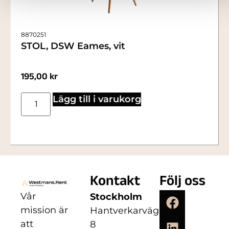
8870251
STOL, DSW Eames, vit
195,00
kr
Lägg till i varukorg
Kontakt
Följ oss
Vår
Stockholm
mission är
Hantverkarvägen
att
8