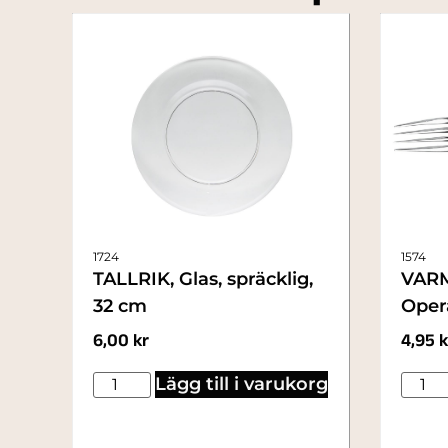
1724
1574
TALLRIK, Glas, spräcklig,
VARM
32 cm
Opera
6,00
kr
4,95
k
Lägg till i varukorg