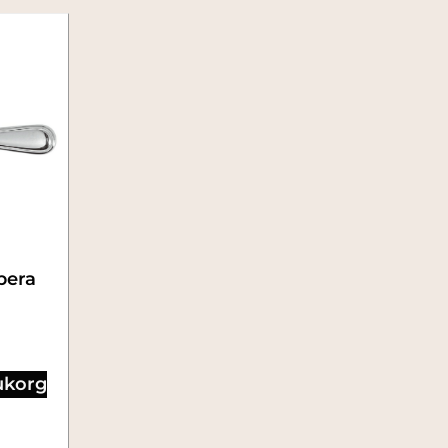
pera
rukorg