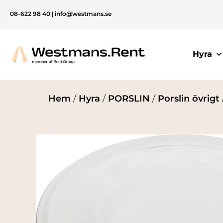
08-622 98 40
|
info@westmans.se
Hyra
Hem
/
Hyra
/
PORSLIN
/
Porslin övrigt