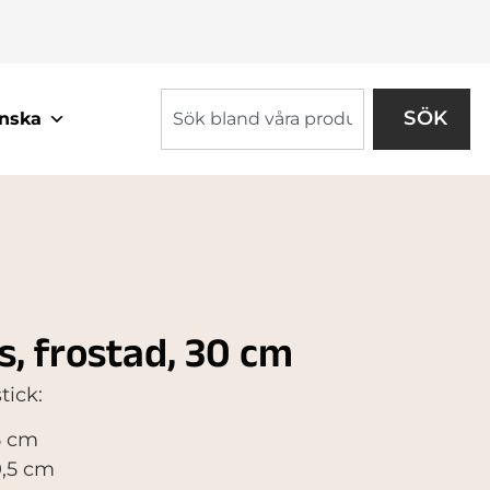
SÖK
nska
s, frostad, 30 cm
ick:
5 cm
0,5 cm