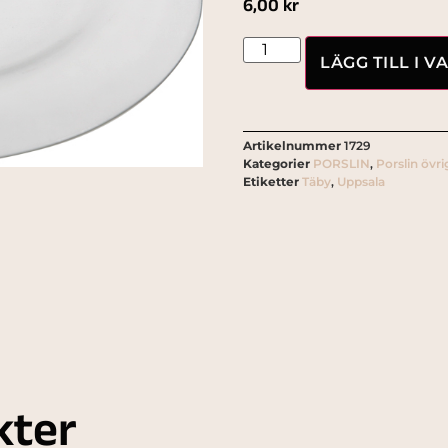
6,00
kr
LÄGG TILL I 
Artikelnummer
1729
Kategorier
PORSLIN
,
Porslin övri
Etiketter
Täby
,
Uppsala
kter