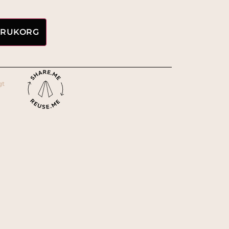
VARUKORG
gt