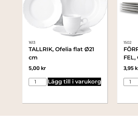
1613
1502
TALLRIK, Ofelia flat Ø21
FÖRR
cm
FEL, 
5,00
kr
3,95
k
Lägg till i varukorg