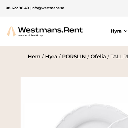
08-622 98 40
|
info@westmans.se
Hyra
Hem
/
Hyra
/
PORSLIN
/
Ofelia
/ TALLRI