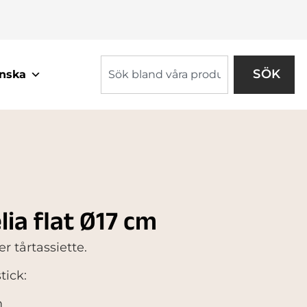
SÖK
nska
lia flat Ø17 cm
r tårtassiette.
ick:
m