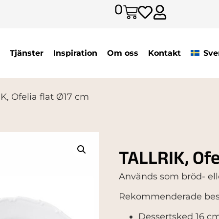
0
Tjänster
Inspiration
Om oss
Kontakt
Sve
K, Ofelia flat Ø17 cm
TALLRIK, Ofe
Används som bröd- elle
Rekommenderade best
Dessertsked 16 c