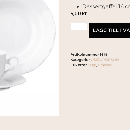
Dessertgaffel 16 
5,00
kr
LÄGG TILL I 
Artikelnummer
1614
Kategorier
Ofelia
,
PORSLIN
Etiketter
Täby
,
Uppsala