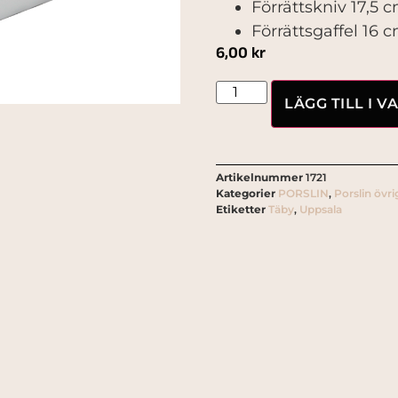
Förrättskniv 17,5 
Förrättsgaffel 16 
6,00
kr
LÄGG TILL I 
Artikelnummer
1721
Kategorier
PORSLIN
,
Porslin övri
Etiketter
Täby
,
Uppsala