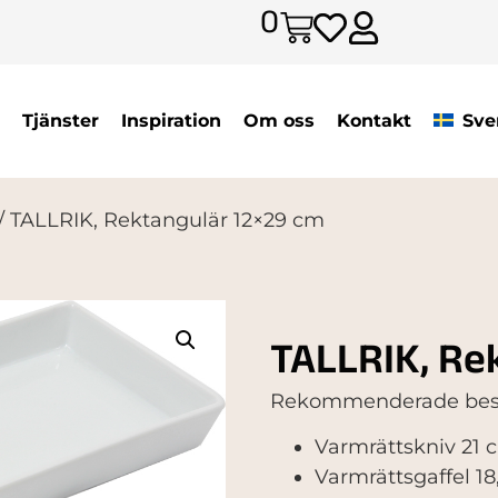
0
Tjänster
Inspiration
Om oss
Kontakt
Sve
/ TALLRIK, Rektangulär 12×29 cm
TALLRIK, Re
Rekommenderade best
Varmrättskniv 21 
Varmrättsgaffel 1