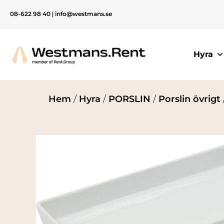
08-622 98 40
|
info@westmans.se
Hyra
Hem
/
Hyra
/
PORSLIN
/
Porslin övrigt