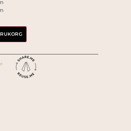
cm
cm
VARUKORG
gt