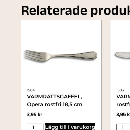
Relaterade produ
1504
1503
VARMRÄTTSGAFFEL,
VARM
Opera rostfri 18,5 cm
rostf
3,95
kr
3,95
k
Lägg till i varukorg