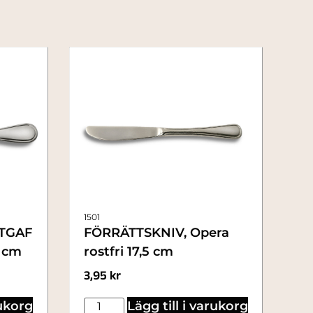
1501
TGAF
FÖRRÄTTSKNIV, Opera
6 cm
rostfri 17,5 cm
3,95
kr
rukorg
Lägg till i varukorg