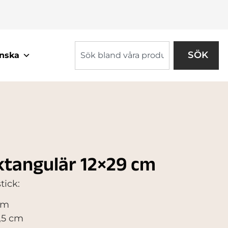
SÖK
nska
ktangulär 12×29 cm
ick:
cm
8,5 cm