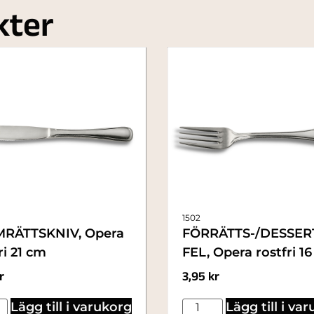
kter
1502
RÄTTSKNIV, Opera
FÖRRÄTTS-/DESSER
ri 21 cm
FEL, Opera rostfri 1
r
3,95
kr
Lägg till i varukorg
Lägg till i va