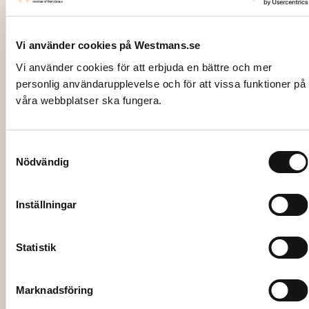
Vi använder cookies på Westmans.se
Vi använder cookies för att erbjuda en bättre och mer
personlig användarupplevelse och för att vissa funktioner på
våra webbplatser ska fungera.
Samtyckesval
Nödvändig
1502
FÖRRÄTTS-/DESSERTGAFFEL, Opera
Inställningar
rostfri 16 cm
3,95
kr
Statistik
Lägg till i varukorg
Marknadsföring