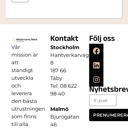
Kontakt
Följ oss
Vår
Stockholm
mission är
Hantverkarvägen
att
8
ständigt
187 66
utveckla
Täby
och
Tel: 08 622
Nyhetsbre
leverera
98 40
den bästa
utrustningen
Malmö
PRENUMERER
som finns
Bjurögatan
till alla
46