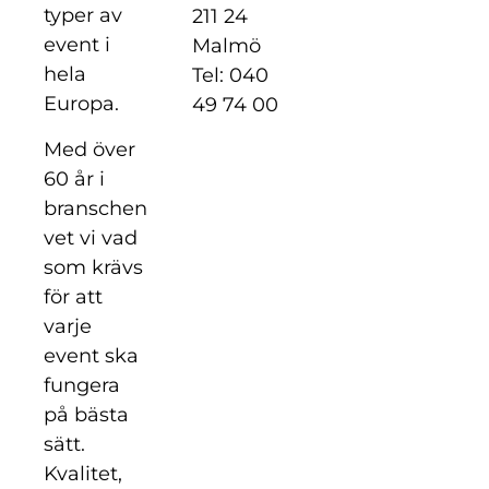
typer av
211 24
event i
Malmö
hela
Tel: 040
Europa.
49 74 00
Med över
60 år i
branschen
vet vi vad
som krävs
för att
varje
event ska
fungera
på bästa
sätt.
Kvalitet,