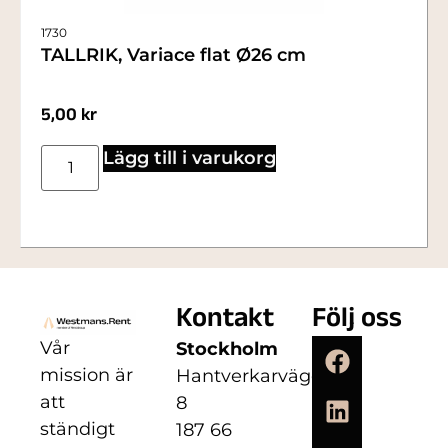
1730
TALLRIK, Variace flat Ø26 cm
5,00
kr
Lägg till i varukorg
Kontakt
Följ oss
Vår
Stockholm
mission är
Hantverkarvägen
att
8
ständigt
187 66