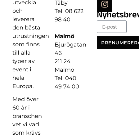
utveckla
Täby
och
Tel: 08 622
Nyhetsbre
leverera
98 40
den bästa
utrustningen
Malmö
PRENUMERER
som finns
Bjurögatan
till alla
46
typer av
211 24
event i
Malmö
hela
Tel: 040
Europa.
49 74 00
Med över
60 år i
branschen
vet vi vad
som krävs