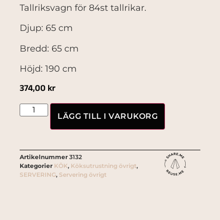
Tallriksvagn för 84st tallrikar.
Djup: 65 cm
Bredd: 65 cm
Höjd: 190 cm
374,00
kr
LÄGG TILL I VARUKORG
Artikelnummer
3132
Kategorier
KÖK
,
Köksutrustning övrigt
,
SERVERING
,
Servering övrigt