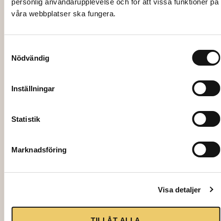
personlig användarupplevelse och för att vissa funktioner på
våra webbplatser ska fungera.
349,00
kr
Lägg till i varukorg
Samtyckesval
Nödvändig
Inställningar
Statistik
Marknadsföring
Visa detaljer
3116
TILLÅT ALLA