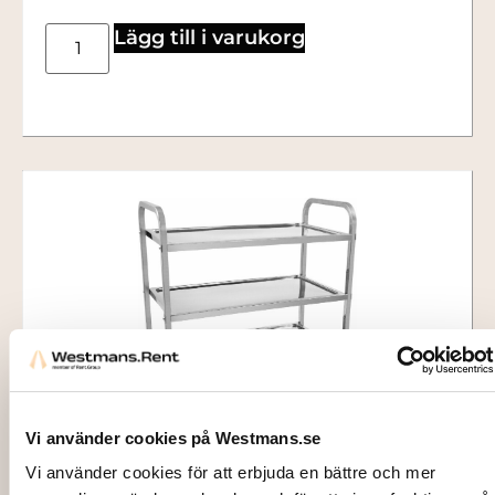
Lägg till i varukorg
Vi använder cookies på Westmans.se
3113
VAGN, Servering, rf med 3 hyllplan
Vi använder cookies för att erbjuda en bättre och mer