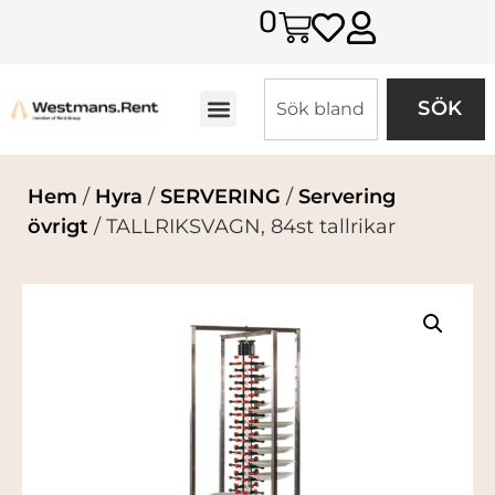
0
SÖK
Hem
/
Hyra
/
SERVERING
/
Servering
övrigt
/ TALLRIKSVAGN, 84st tallrikar