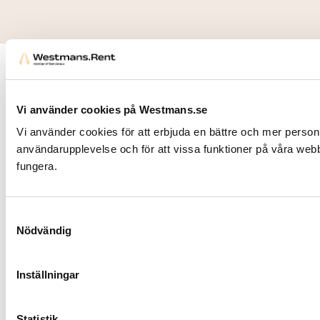
Kontakt
Följ oss
Vår
Stockholm
Vi använder cookies på Westmans.se
mission är
Hantverkarvägen
Vi använder cookies för att erbjuda en bättre och mer person
att
8
användarupplevelse och för att vissa funktioner på våra web
ständigt
187 66
fungera.
utveckla
Täby
och
Tel: 08 622
Nyhetsbre
leverera
Samtyckesval
98 40
Nödvändig
den bästa
utrustningen
Malmö
PRENUMERER
som finns
Bjurögatan
Inställningar
till alla
46
typer av
211 24
Statistik