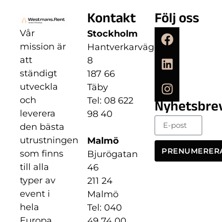
Kontakt
Följ oss
Vår
Stockholm
mission är
Hantverkarvägen
att
8
ständigt
187 66
utveckla
Täby
och
Tel: 08 622
Nyhetsbre
leverera
98 40
den bästa
utrustningen
Malmö
PRENUMERER
som finns
Bjurögatan
till alla
46
typer av
211 24
event i
Malmö
hela
Tel: 040
Europa.
49 74 00