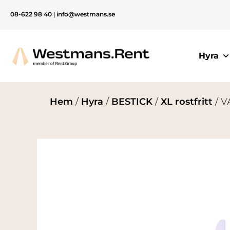
08-622 98 40
|
info@westmans.se
Hyra
Hem
/
Hyra
/
BESTICK
/
XL rostfritt
/ V