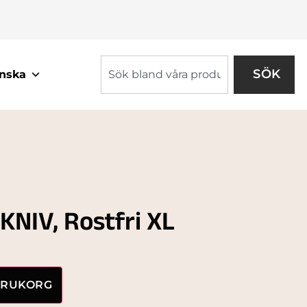
SÖK
nska
IV, Rostfri XL
VARUKORG