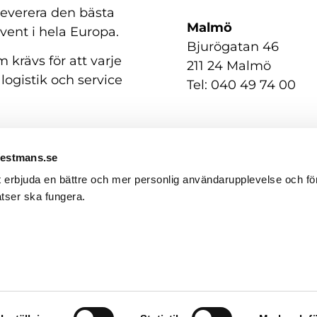
 leverera den bästa
Malmö
event i hela Europa.
Bjurögatan 46
 krävs för att varje
211 24 Malmö
 logistik och service
Tel: 040 49 74 00
Westmans.se
t erbjuda en bättre och mer personlig användarupplevelse och för
tser ska fungera.
GDPR / Personuppgifter
English
(
Engelska
)
Svenska