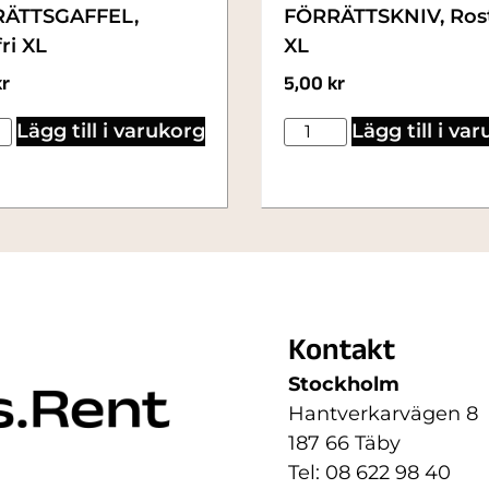
ÄTTSGAFFEL,
FÖRRÄTTSKNIV, Rost
ri XL
XL
kr
5,00
kr
Lägg till i varukorg
Lägg till i va
Kontakt
Stockholm
Hantverkarvägen 8
187 66 Täby
Tel: 08 622 98 40