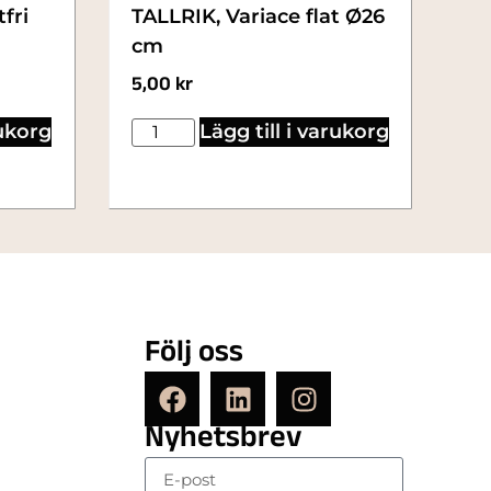
fri
TALLRIK, Variace flat Ø26
cm
5,00
kr
rukorg
Lägg till i varukorg
Följ oss
Nyhetsbrev