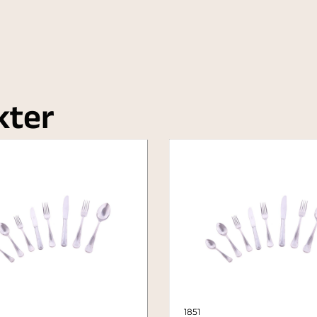
kter
1851