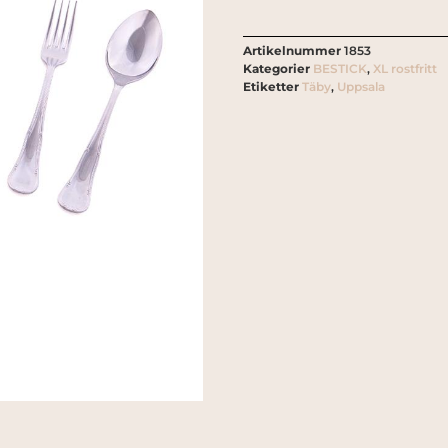
Artikelnummer
1853
Kategorier
BESTICK
,
XL rostfritt
Etiketter
Täby
,
Uppsala