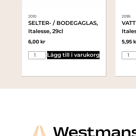
2010
2095
SELTER- / BODEGAGLAS,
VATT
Italesse, 29cl
Itale
6,00
kr
5,95
k
Lägg till i varukorg