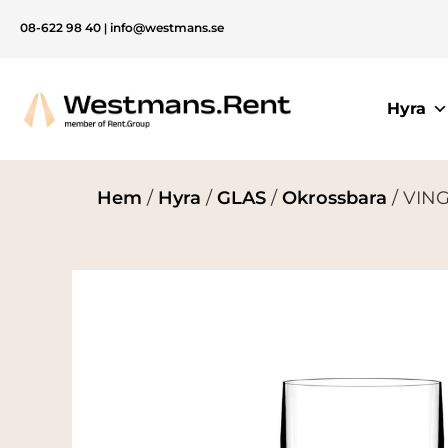
08-622 98 40
|
info@westmans.se
Hyra
Hem
/
Hyra
/
GLAS
/
Okrossbara
/ VING