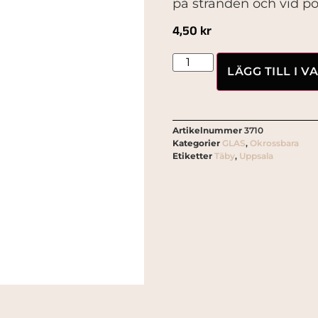
på stranden och vid p
4,50
kr
LÄGG TILL I 
Artikelnummer
3710
Kategorier
GLAS
,
Okrossbara
Etiketter
Täby
,
Uppsala