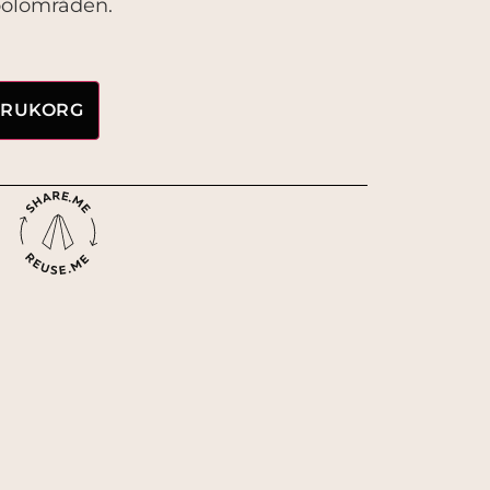
oolområden.
VARUKORG