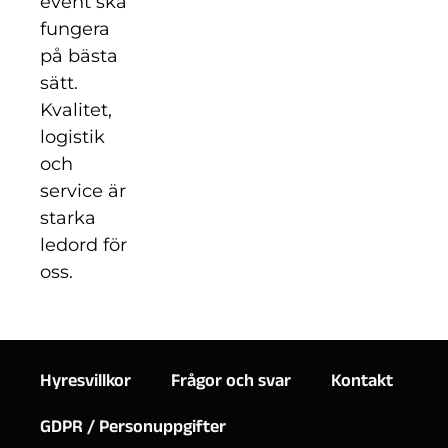
event ska
fungera
på bästa
sätt.
Kvalitet,
logistik
och
service är
starka
ledord för
oss.
Hyresvillkor
Frågor och svar
Kontakt
GDPR / Personuppgifter