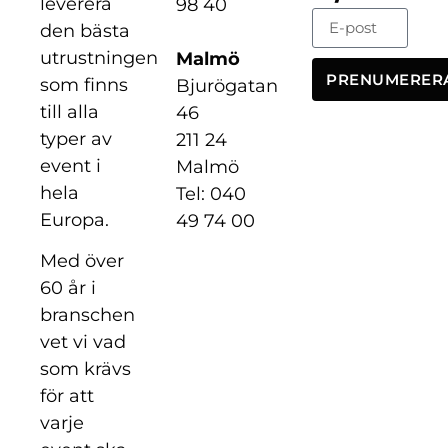
leverera
98 40
den bästa
utrustningen
Malmö
PRENUMERER
som finns
Bjurögatan
till alla
46
typer av
211 24
event i
Malmö
hela
Tel: 040
Europa.
49 74 00
Med över
60 år i
branschen
vet vi vad
som krävs
för att
varje