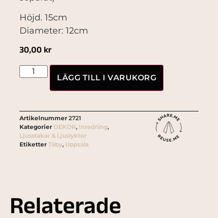
Höjd. 15cm
Diameter: 12cm
30,00
kr
LÄGG TILL I VARUKORG
Artikelnummer
2721
Kategorier
DEKOR
,
Inredning
,
Ljusstakar & Ljuslyktor
Etiketter
Täby
,
Uppsala
Relaterade