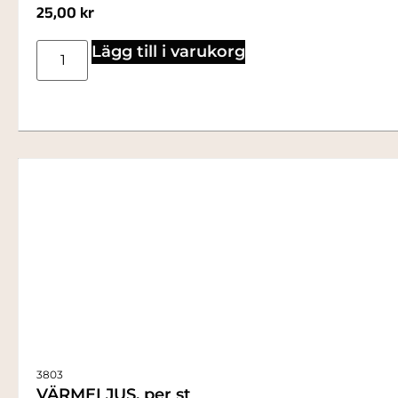
25,00
kr
Lägg till i varukorg
3803
VÄRMELJUS, per st