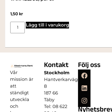
1,50
kr
Lägg till i varukorg
Kontakt
Följ oss
Vår
Stockholm
mission är
Hantverkarvägen
att
8
ständigt
187 66
utveckla
Täby
och
Tel: 08 622
Nyhetsbre