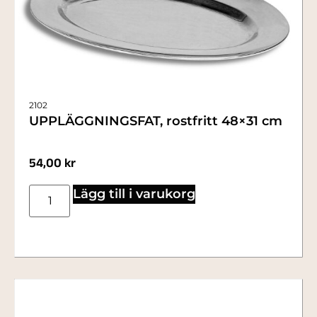
2102
UPPLÄGGNINGSFAT, rostfritt 48×31 cm
54,00
kr
Lägg till i varukorg