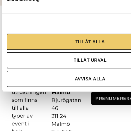
Kontakt
Följ oss
Vår
Stockholm
mission är
Hantverkarvägen
TILLÅT ALLA
att
8
ständigt
187 66
utveckla
Täby
TILLÅT URVAL
och
Tel: 08 622
Nyhetsbre
leverera
98 40
AVVISA ALLA
den bästa
utrustningen
Malmö
PRENUMERER
som finns
Bjurögatan
till alla
46
typer av
211 24
event i
Malmö