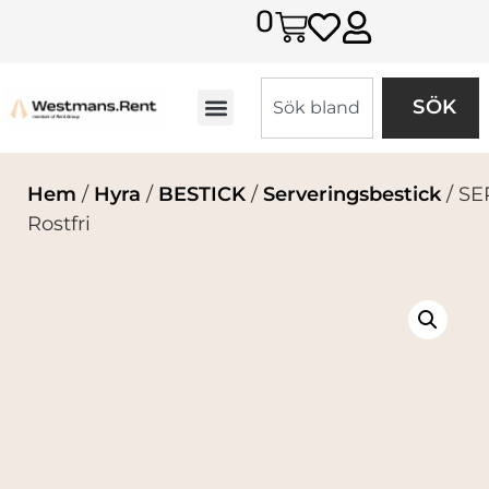
0
SÖK
Hem
/
Hyra
/
BESTICK
/
Serveringsbestick
/ S
Rostfri