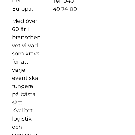
hela
Tel: 040
Europa.
49 74 00
Med över
60 år i
branschen
vet vi vad
som krävs
för att
varje
event ska
fungera
på bästa
sätt.
Kvalitet,
logistik
och