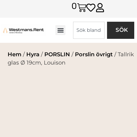
0
SÖK
Hem
/
Hyra
/
PORSLIN
/
Porslin övrigt
/ Tallrik
glas Ø 19cm, Louison