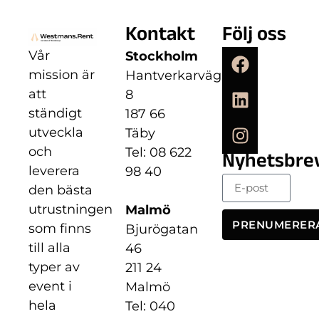
Kontakt
Följ oss
Vår
Stockholm
mission är
Hantverkarvägen
att
8
ständigt
187 66
utveckla
Täby
och
Tel: 08 622
Nyhetsbre
leverera
98 40
den bästa
utrustningen
Malmö
PRENUMERER
som finns
Bjurögatan
till alla
46
typer av
211 24
event i
Malmö
hela
Tel: 040